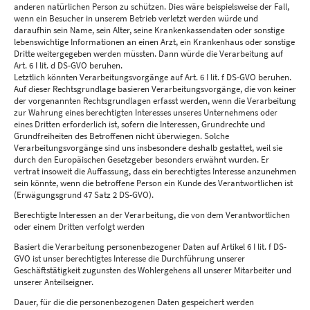
anderen natürlichen Person zu schützen. Dies wäre beispielsweise der Fall,
wenn ein Besucher in unserem Betrieb verletzt werden würde und
daraufhin sein Name, sein Alter, seine Krankenkassendaten oder sonstige
lebenswichtige Informationen an einen Arzt, ein Krankenhaus oder sonstige
Dritte weitergegeben werden müssten. Dann würde die Verarbeitung auf
Art. 6 I lit. d DS-GVO beruhen.
Letztlich könnten Verarbeitungsvorgänge auf Art. 6 I lit. f DS-GVO beruhen.
Auf dieser Rechtsgrundlage basieren Verarbeitungsvorgänge, die von keiner
der vorgenannten Rechtsgrundlagen erfasst werden, wenn die Verarbeitung
zur Wahrung eines berechtigten Interesses unseres Unternehmens oder
eines Dritten erforderlich ist, sofern die Interessen, Grundrechte und
Grundfreiheiten des Betroffenen nicht überwiegen. Solche
Verarbeitungsvorgänge sind uns insbesondere deshalb gestattet, weil sie
durch den Europäischen Gesetzgeber besonders erwähnt wurden. Er
vertrat insoweit die Auffassung, dass ein berechtigtes Interesse anzunehmen
sein könnte, wenn die betroffene Person ein Kunde des Verantwortlichen ist
(Erwägungsgrund 47 Satz 2 DS-GVO).
Berechtigte Interessen an der Verarbeitung, die von dem Verantwortlichen
oder einem Dritten verfolgt werden
Basiert die Verarbeitung personenbezogener Daten auf Artikel 6 I lit. f DS-
GVO ist unser berechtigtes Interesse die Durchführung unserer
Geschäftstätigkeit zugunsten des Wohlergehens all unserer Mitarbeiter und
unserer Anteilseigner.
Dauer, für die die personenbezogenen Daten gespeichert werden