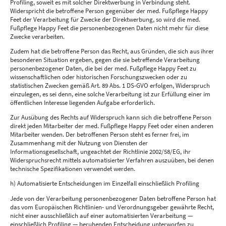
Profiling, soweit es mit solcher Direktwerbung in Verbindung steht.
Widerspricht die betroffene Person gegenüber der med. Fußpflege Happy
Feet der Verarbeitung für Zwecke der Direktwerbung, so wird die med.
Fußpflege Happy Feet die personenbezogenen Daten nicht mehr für diese
Zwecke verarbeiten.
Zudem hat die betroffene Person das Recht, aus Gründen, die sich aus ihrer
besonderen Situation ergeben, gegen die sie betreffende Verarbeitung
personenbezogener Daten, die bei der med. Fußpflege Happy Feet zu
wissenschaftlichen oder historischen Forschungszwecken oder zu
statistischen Zwecken gemäß Art. 89 Abs. 1 DS-GVO erfolgen, Widerspruch
einzulegen, es sei denn, eine solche Verarbeitung ist zur Erfüllung einer im
öffentlichen Interesse liegenden Aufgabe erforderlich.
Zur Ausübung des Rechts auf Widerspruch kann sich die betroffene Person
direkt jeden Mitarbeiter der med. Fußpflege Happy Feet oder einen anderen
Mitarbeiter wenden. Der betroffenen Person steht es ferner frei, im
Zusammenhang mit der Nutzung von Diensten der
Informationsgesellschaft, ungeachtet der Richtlinie 2002/58/EG, ihr
Widerspruchsrecht mittels automatisierter Verfahren auszuüben, bei denen
technische Spezifikationen verwendet werden.
h) Automatisierte Entscheidungen im Einzelfall einschließlich Profiling
Jede von der Verarbeitung personenbezogener Daten betroffene Person hat
das vom Europäischen Richtlinien- und Verordnungsgeber gewährte Recht,
nicht einer ausschließlich auf einer automatisierten Verarbeitung —
einschließlich Profiling — beruhenden Entscheidung unterworfen zu